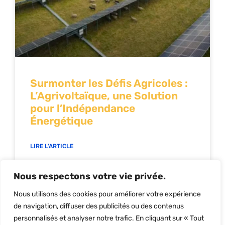
Surmonter les Défis Agricoles :
L’Agrivoltaïque, une Solution
pour l’Indépendance
Énergétique
LIRE L'ARTICLE
12/12/2023
Nous respectons votre vie privée.
Nous utilisons des cookies pour améliorer votre expérience
de navigation, diffuser des publicités ou des contenus
personnalisés et analyser notre trafic. En cliquant sur « Tout